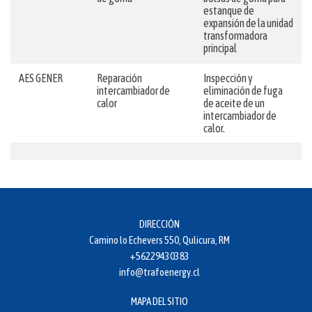
estanque de
expansión de la unidad
transformadora
principal
AES GENER
Reparación
Inspección y
intercambiador de
eliminación de fuga
calor
de aceite de un
intercambiador de
calor.
DIRECCIÓN
Camino lo Echevers 550, Qulicura, RM
+56229430383
info@trafoenergy.cl
MAPA DEL SITIO