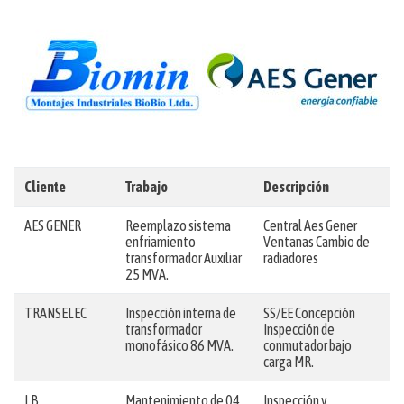
Cliente
Trabajo
Descripción
AES GENER
Reemplazo sistema
Central Aes Gener
enfriamiento
Ventanas Cambio de
transformador Auxiliar
radiadores
25 MVA.
TRANSELEC
Inspección interna de
SS/EE Concepción
transformador
Inspección de
monofásico 86 MVA.
conmutador bajo
carga MR.
LB
Mantenimiento de 04
Inspección y