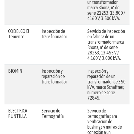
un transformador
marca Rhona, n° de
serie 21253, 13.800 /
4160 V, 3.500 kVA.
CODELCO El
Inspección de
Servicio de inspección
Teniente
transformador
en fábrica de un
transformador marca
Rhona, n° de serie
28253, 13.455 V /
4.160 V, 3.000 kVA.
BIOMIN
Inspección y
Inspección y
reparación de
reparación de un
transformador
transformador de 350
kVA, marca Schaffner,
número de serie
72845.
ELECTRICA
Servicio de
Servicio de
PUNTILLA
Termografía
termografía para
verificación de
bushings y mufas de
conexión a un