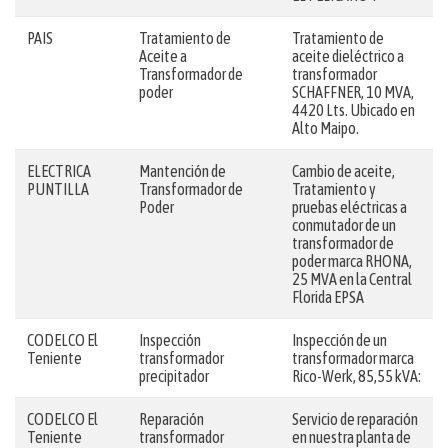
PAIS
Tratamiento de
Tratamiento de
Aceite a
aceite dieléctrico a
Transformador de
transformador
poder
SCHAFFNER, 10 MVA,
4420 Lts. Ubicado en
Alto Maipo.
ELECTRICA
Mantención de
Cambio de aceite,
PUNTILLA
Transformador de
Tratamiento y
Poder
pruebas eléctricas a
conmutador de un
transformador de
poder marca RHONA,
25 MVA en la Central
Florida EPSA
CODELCO El
Inspección
Inspección de un
Teniente
transformador
transformador marca
precipitador
Rico-Werk, 85,55 kVA:
CODELCO El
Reparación
Servicio de reparación
Teniente
transformador
en nuestra planta de