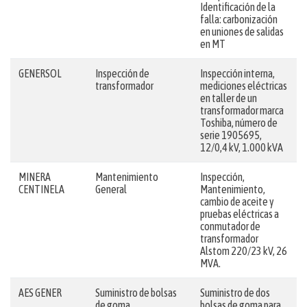
Identificación de la
falla: carbonización
en uniones de salidas
en MT
GENERSOL
Inspección de
Inspección interna,
transformador
mediciones eléctricas
en taller de un
transformador marca
Toshiba, número de
serie 1905695,
12/0,4 kV, 1.000 kVA
MINERA
Mantenimiento
Inspección,
CENTINELA
General
Mantenimiento,
cambio de aceite y
pruebas eléctricas a
conmutador de
transformador
Alstom 220/23 kV, 26
MVA.
AES GENER
Suministro de bolsas
Suministro de dos
de goma
bolsas de goma para