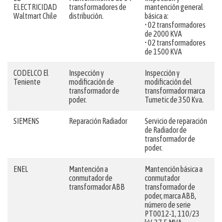
ELECTRICIDAD
transformadores de
mantención general
Waltmart Chile
distribución.
básica a:
• 02 transformadores
de 2000 KVA
• 02 transformadores
de 1500 KVA
CODELCO El
Inspección y
Inspección y
Teniente
modificación de
modificación del
transformador de
transformador marca
poder.
Tumetic de 350 Kva.
SIEMENS
Reparación Radiador
Servicio de reparación
de Radiador de
transformador de
poder.
ENEL
Mantención a
Mantención básica a
conmutador de
conmutador
transformador ABB
transformador de
poder, marca ABB,
número de serie
PT0012-1, 110/23