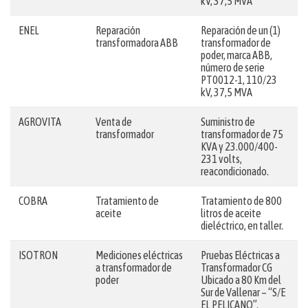
kV, 37,5 MVA
ENEL
Reparación
Reparación de un (1)
transformadora ABB
transformador de
poder, marca ABB,
número de serie
PT0012-1, 110/23
kV, 37,5 MVA
AGROVITA
Venta de
Suministro de
transformador
transformador de 75
KVA y 23.000/400-
231 volts,
reacondicionado.
COBRA
Tratamiento de
Tratamiento de 800
aceite
litros de aceite
dieléctrico, en taller.
ISOTRON
Mediciones eléctricas
Pruebas Eléctricas a
a transformador de
Transformador CG
poder
Ubicado a 80 Km del
Sur de Vallenar – “S/E
EL PELICANO”.