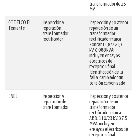
transformador de 25
MV
CODELCO El
Inspección y
Inspección y posterior
Teniente
reparación
reparación de un
transformador
transformador
rectificador
rectificador marca
Koncar 13,8/2×1,31
kV, 6.088 kVA;
incluyen ensayos
eléctricos de
recepción final.
Identificación de la
falla: cambiador sin
tensión carbonizado
ENEL
Inspección y
Inspección y posterior
reparación de
reparación de un
transformador
transformador
rectificador marca
ABB, 110/23 kV, 37,5
MVA; incluyen
ensayos eléctricos de
recepción final.